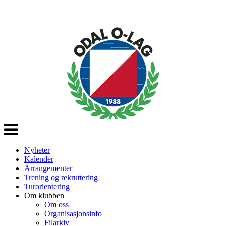
Veksle
navigasjon
Nyheter
Kalender
Arrangementer
Trening og rekruttering
Turorientering
Om klubben
Om oss
Organisasjonsinfo
Filarkiv