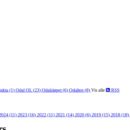
jakta (1)
Odal OL (23)
Odalsløpet (6)
Odalten (8)
Vis alle
RSS
2024 (11)
2023 (16)
2022 (11)
2021 (14)
2020 (6)
2019 (15)
2018 (18)
rs