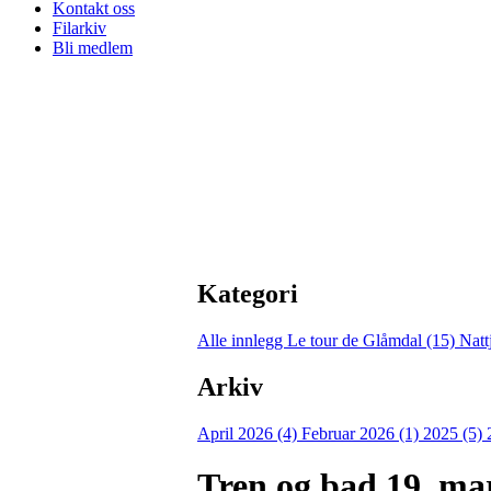
Kontakt oss
Filarkiv
Bli medlem
Kategori
Alle innlegg
Le tour de Glåmdal (15)
Natt
Arkiv
April 2026 (4)
Februar 2026 (1)
2025 (5)
Tren og bad 19. ma