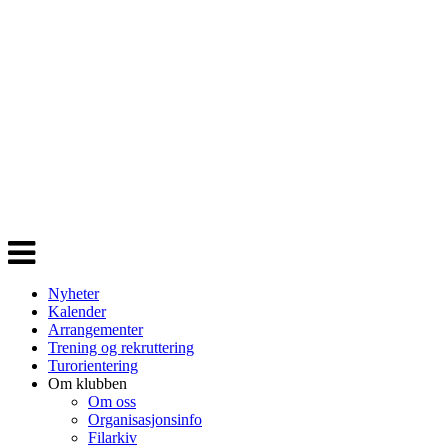
Veksle
navigasjon
Nyheter
Kalender
Arrangementer
Trening og rekruttering
Turorientering
Om klubben
Om oss
Organisasjonsinfo
Filarkiv