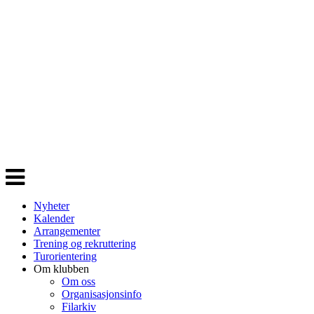
Veksle
navigasjon
Nyheter
Kalender
Arrangementer
Trening og rekruttering
Turorientering
Om klubben
Om oss
Organisasjonsinfo
Filarkiv