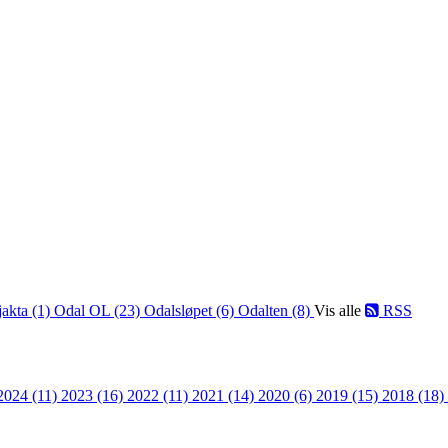
jakta (1)
Odal OL (23)
Odalsløpet (6)
Odalten (8)
Vis alle
RSS
2024 (11)
2023 (16)
2022 (11)
2021 (14)
2020 (6)
2019 (15)
2018 (18)