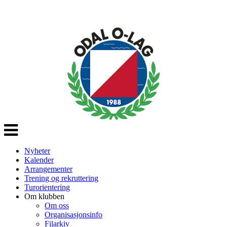
Veksle
navigasjon
Nyheter
Kalender
Arrangementer
Trening og rekruttering
Turorientering
Om klubben
Om oss
Organisasjonsinfo
Filarkiv