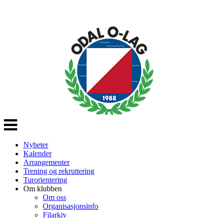
Veksle
navigasjon
Nyheter
Kalender
Arrangementer
Trening og rekruttering
Turorientering
Om klubben
Om oss
Organisasjonsinfo
Filarkiv