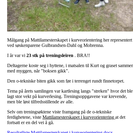
Målgang på Mattilamesterskapet i kurveorientering her representert
ved søskenparene Gulbrandsen-Dahl og Mobrenna.
I år var vi
23 stk på treningsleiren
. BRA!!
Deltagerne koste seg i hyttene, i matsalen til Kurt og graset samme
med myggen, når "boksen gikk".
Den o-tekniske biten gikk som før i terrenget rundt finnetorpet.
Tema på årets samlingen var kartlesing langs "streken" hvor det ble
lagt stor vekt på kurverlesing. Treningsoppgavene var krevende,
men ble løst tilfredsstillende av alle.
Selv om treningsøktene viste framgang på de o-tekniske
ferdighetene, viste
Mattilamesterskapet i kurveorientering
at det
fortsatt er en del vei å gå.
Resultatliste Mattilamesterskapet i kurveorientering.docx