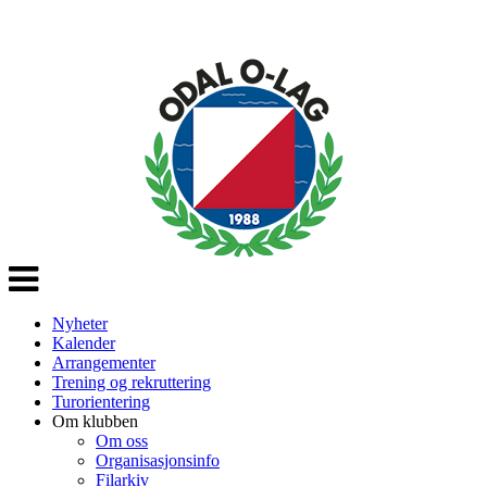
Veksle
navigasjon
Nyheter
Kalender
Arrangementer
Trening og rekruttering
Turorientering
Om klubben
Om oss
Organisasjonsinfo
Filarkiv