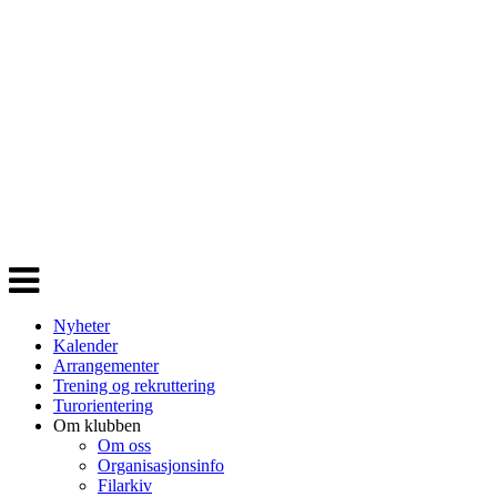
Veksle
navigasjon
Nyheter
Kalender
Arrangementer
Trening og rekruttering
Turorientering
Om klubben
Om oss
Organisasjonsinfo
Filarkiv