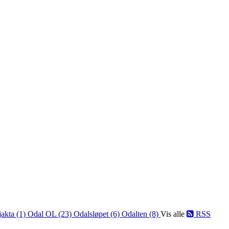
jakta (1)
Odal OL (23)
Odalsløpet (6)
Odalten (8)
Vis alle
RSS