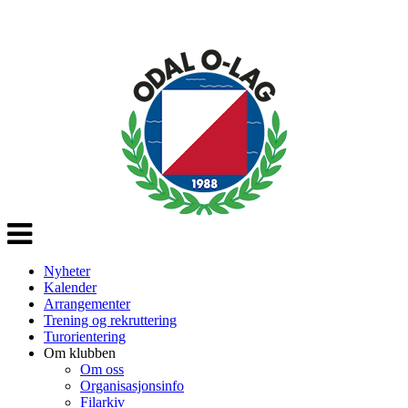
Veksle
navigasjon
Nyheter
Kalender
Arrangementer
Trening og rekruttering
Turorientering
Om klubben
Om oss
Organisasjonsinfo
Filarkiv