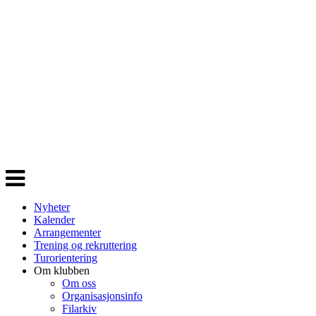
Veksle
navigasjon
Nyheter
Kalender
Arrangementer
Trening og rekruttering
Turorientering
Om klubben
Om oss
Organisasjonsinfo
Filarkiv