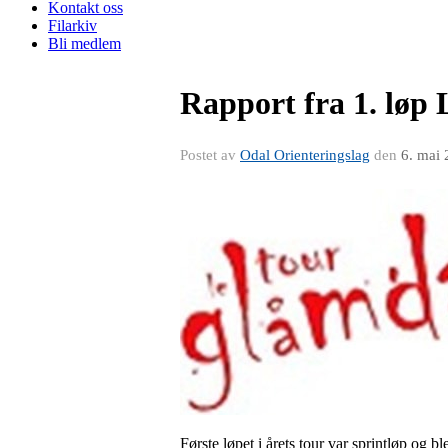
Kontakt oss
Filarkiv
Bli medlem
Rapport fra 1. løp
Postet av
Odal Orienteringslag
den
6. mai
Første løpet i årets tour var sprintløp og b