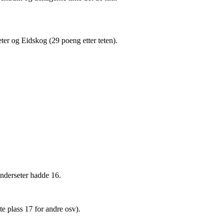
seter og Eidskog (29 poeng etter teten).
nderseter hadde 16.
te plass 17 for andre osv).