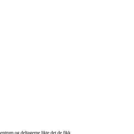
sentrum og deltagerne likte det de fikk