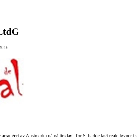
 LtdG
 2016
le arrangert av Austmarka nå på tirsdag. Tor S. hadde lagt reale løyper i 