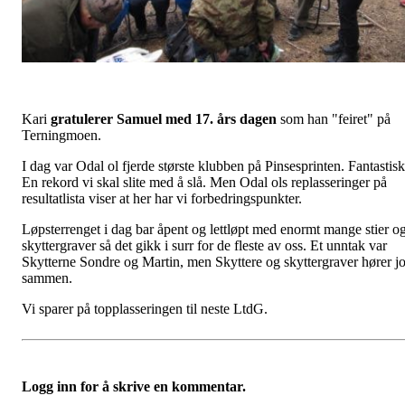
Kari
gratulerer Samuel med 17. års dagen
som han "feiret" på
Terningmoen.
I dag var Odal ol fjerde største klubben på Pinsesprinten. Fantastisk
En rekord vi skal slite med å slå. Men Odal ols replasseringer på
resultatlista viser at her har vi forbedringspunkter.
Løpsterrenget i dag bar åpent og lettløpt med enormt mange stier o
skyttergraver så det gikk i surr for de fleste av oss. Et unntak var
Skytterne Sondre og Martin, men Skyttere og skyttergraver hører j
sammen.
Vi sparer på topplasseringen til neste LtdG.
Logg inn for å skrive en kommentar.