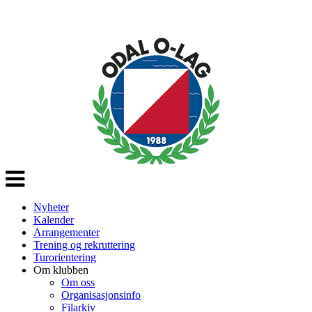
Veksle
navigasjon
Nyheter
Kalender
Arrangementer
Trening og rekruttering
Turorientering
Om klubben
Om oss
Organisasjonsinfo
Filarkiv