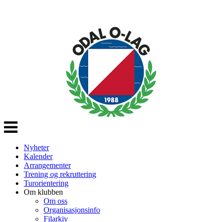
Veksle
navigasjon
Nyheter
Kalender
Arrangementer
Trening og rekruttering
Turorientering
Om klubben
Om oss
Organisasjonsinfo
Filarkiv