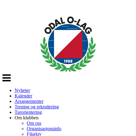
Veksle
navigasjon
Nyheter
Kalender
Arrangementer
Trening og rekruttering
Turorientering
Om klubben
Om oss
Organisasjonsinfo
Filarkiv