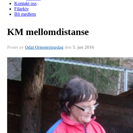
Kontakt oss
Filarkiv
Bli medlem
KM mellomdistanse
Postet av
Odal Orienteringslag
den
5. jun 2016