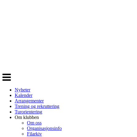
Veksle
navigasjon
Nyheter
Kalender
Arrangementer
Trening og rekruttering
Turorientering
Om klubben
Om oss
Organisasjonsinfo
Filarkiv