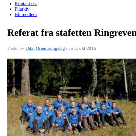
Kontakt oss
Filarkiv
Bli medlem
Referat fra stafetten Ringreve
Postet av
Odal Orienteringslag
den
3. okt 2016