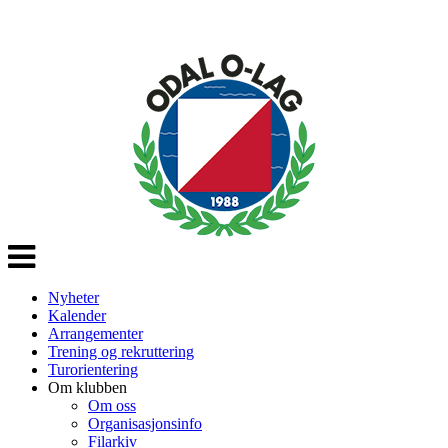
Veksle
navigasjon
Nyheter
Kalender
Arrangementer
Trening og rekruttering
Turorientering
Om klubben
Om oss
Organisasjonsinfo
Filarkiv