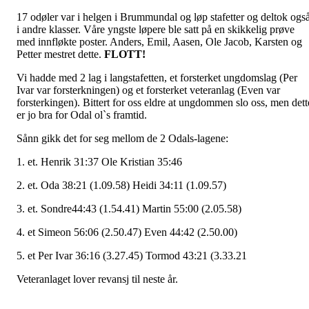
17 odøler var i helgen i Brummundal og løp stafetter og deltok ogs
i andre klasser. Våre yngste løpere ble satt på en skikkelig prøve
med innfløkte poster. Anders, Emil, Aasen, Ole Jacob, Karsten og
Petter mestret dette.
FLOTT!
Vi hadde med 2 lag i langstafetten, et forsterket ungdomslag (Per
Ivar var forsterkningen) og et forsterket veteranlag (Even var
forsterkingen). Bittert for oss eldre at ungdommen slo oss, men dett
er jo bra for Odal ol`s framtid.
Sånn gikk det for seg mellom de 2 Odals-lagene:
1. et. Henrik 31:37 Ole Kristian 35:46
2. et. Oda 38:21 (1.09.58) Heidi 34:11 (1.09.57)
3. et. Sondre44:43 (1.54.41) Martin 55:00 (2.05.58)
4. et Simeon 56:06 (2.50.47) Even 44:42 (2.50.00)
5. et Per Ivar 36:16 (3.27.45) Tormod 43:21 (3.33.21
Veteranlaget lover revansj til neste år.